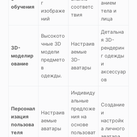
г
анием
обучения
соответс
изображе
тела и
твия
ний
лица
Детальна
Высокото
я 3D-
чные 3D
Настраив
3D-
рендерин
модели
аемые
моделир
г одежды
предмето
3D-
ование
и
в
аватары
аксессуар
одежды.
ов
Индивиду
альные
Создание
Персонал
предложе
Настраив
и
изация
ния на
аемые
настройк
пользова
основе
аватары
а личного
теля
пользоват
аватара