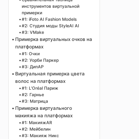
инструментов виртуальной
примерки
#1: iFoto AI Fashion Models
#2: Студия моды StyleAI AI
#3: VMake
Примерка виртуальных очков на
платформах
#1: Очки
#2: Уорби Паркер
#3: ДипАР
Виртуальная примерка цвета
волос на платформах
#1: L'Oréal Париж
#2: Гарнье
#3: Матрица
Примерка виртуального
макияжа на платформах
#1: МакияжAR
#2: Мейбелин
#3: Макияж Никс