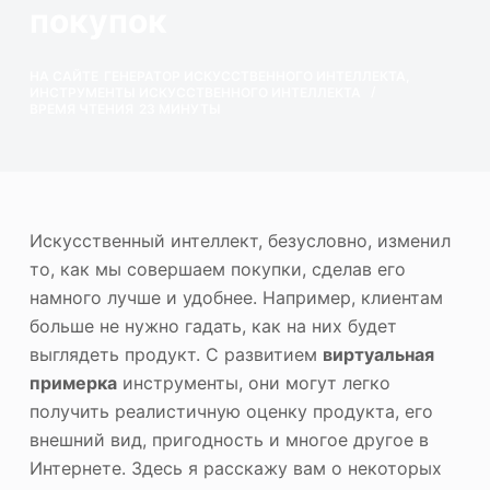
покупок
ю
Фотоувеличитель
Повторное авторское право на изображение
НА САЙТЕ
ГЕНЕРАТОР ИСКУССТВЕННОГО ИНТЕЛЛЕКТА
,
ИНСТРУМЕНТЫ ИСКУССТВЕННОГО ИНТЕЛЛЕКТА
ВРЕМЯ ЧТЕНИЯ
23 МИНУТЫ
Искусственный интеллект, безусловно, изменил
то, как мы совершаем покупки, сделав его
намного лучше и удобнее. Например, клиентам
больше не нужно гадать, как на них будет
выглядеть продукт. С развитием
виртуальная
примерка
инструменты, они могут легко
получить реалистичную оценку продукта, его
внешний вид, пригодность и многое другое в
Интернете. Здесь я расскажу вам о некоторых