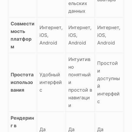
ельских
данных
Совмести
Интернет,
Интернет,
Интернет,
мость
iOS,
iOS,
iOS,
платфор
Android
Android
Android
м
Интуитив
Простой
но
и
Простота
Удобный
понятный
доступны
использо
интерфей
и
й
вания
с
простой в
интерфей
навигаци
с
и
Рендерин
г в
Да
Да
Да