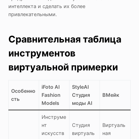
интеллекта и сделать их более
привлекательными.
Сравнительная таблица
инструментов
виртуальной примерки
iFoto AI
StyleAI
Особенно
Fashion
Студия
ВМейк
сть
Models
моды AI
Инструме
нт
Студия
Виртуаль
искусств
виртуаль
ная