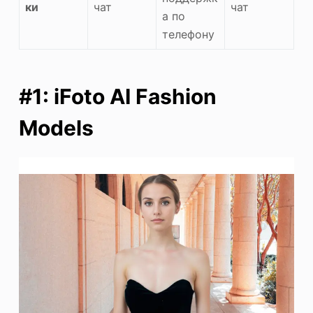
ки
чат
чат
а по
телефону
#1: iFoto AI Fashion
Models