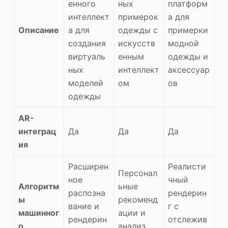
енного
ных
платформ
интеллект
примерок
а для
Описание
а для
одежды с
примерки
создания
искусств
модной
виртуаль
енным
одежды и
ных
интеллект
аксессуар
моделей
ом
ов
одежды
AR-
интеграц
Да
Да
Да
ия
Расширен
Реалисти
Персонал
ное
чный
Алгоритм
ьные
распозна
рендерин
ы
рекоменд
вание и
г с
машинног
ации и
рендерин
отслежив
о
анализ