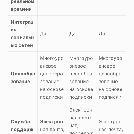
реальном
времени
Интеграц
ия
Да
Да
Да
социальн
ых сетей
Многоуро
Многоуро
Многоуро
вневое
вневое
вневое
Ценообра
ценообра
ценообра
ценообра
зование
зование
зование
зование
на основе
на основе
на основе
подписки
подписки
подписки
Электрон
ная почта,
Служба
Электрон
Электрон
чат,
поддерж
ная почта,
ная почта,
поддержк