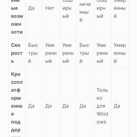
енн
Обш
Обш
Умер
ниче
ые
Да
Нет
ирн
ирн
енны
нны
возм
ый
ый
й
й
ожн
ости
Ско
Быс
Уме
Уме
Быс
Уме
Умер
рост
тры
ренн
ренн
тры
ренн
енны
ь
й
ый
ый
й
ый
й
Кро
сспл
атф
Толь
орм
ко
енна
Да
Да
Да
Да
для
Да
я
Wind
под
ows
дер