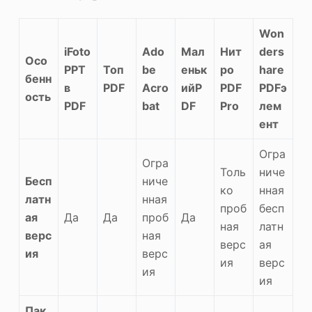
Won
iFoto
Ado
Мал
Нит
ders
Осо
PPT
Топ
be
еньк
ро
hare
бенн
в
PDF
Acro
ийP
PDF
PDFэ
ость
PDF
bat
DF
Pro
лем
ент
Огра
Огра
Толь
ниче
Бесп
ниче
ко
нная
латн
нная
проб
бесп
ая
Да
Да
проб
Да
ная
латн
верс
ная
верс
ая
ия
верс
ия
верс
ия
ия
Пак