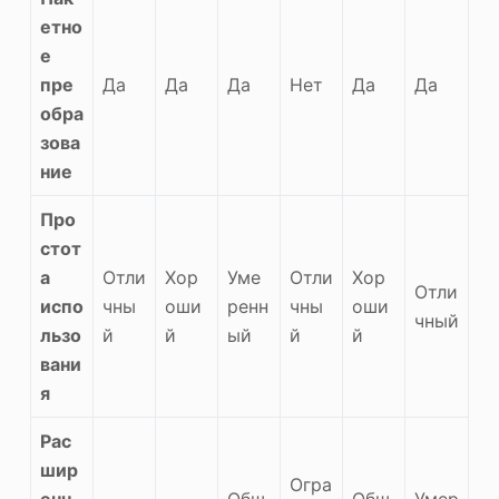
етно
е
пре
Да
Да
Да
Нет
Да
Да
обра
зова
ние
Про
стот
а
Отли
Хор
Уме
Отли
Хор
Отли
испо
чны
оши
ренн
чны
оши
чный
льзо
й
й
ый
й
й
вани
я
Рас
шир
Огра