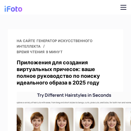
П
е
р
Продукт
е
й
AI Fashion Models
Блог
НА САЙТЕ
ГЕНЕРАТОР ИСКУССТВЕННОГО
т
ИНТЕЛЛЕКТА
и
ВРЕМЯ ЧТЕНИЯ
9 МИНУТ
Онлайн смена фона
О нас
к
Приложения для создания
ИИ для моделей
с
виртуальных причесок: ваше
о
полное руководство по поиску
Перекраска одежды
идеального образа в 2025 году
д
е
ИИ-фон для продуктов
р
ж
Бесплатное удаление фона
а
н
Картинки для уборки
и