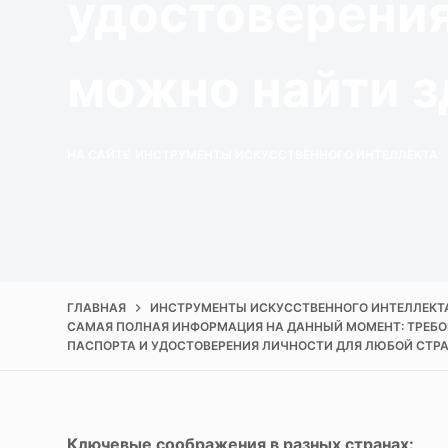
удостоверения
Фотоувеличи
ю
Улучшение качест
можно найти з
НА САЙТЕ
ИНСТРУМЕНТЫ ИСКУССТВЕННОГО ИНТЕЛЛЕКТА
ГЛАВНАЯ
ИНСТРУМЕНТЫ ИСКУССТВЕННОГО ИНТЕЛЛЕКТ
САМАЯ ПОЛНАЯ ИНФОРМАЦИЯ НА ДАННЫЙ МОМЕНТ: ТРЕБО
ПАСПОРТА И УДОСТОВЕРЕНИЯ ЛИЧНОСТИ ДЛЯ ЛЮБОЙ СТР
Ключевые соображения в разных странах: