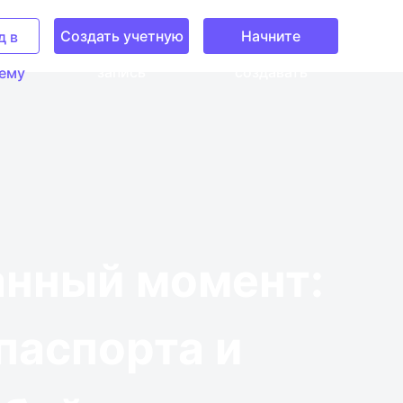
Создать учетную
Начните
д в
запись
создавать
ему
анный момент:
паспорта и