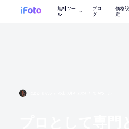
コ
無料ツー
ブロ
価格
ン
ル
グ
定
テ
ン
ツ
AI ファッショ
に
AI モデルの服装を紹
ス
キ
ッ
背景チェンジャ
プ
AIが生成したインス
画像の著作権
による
ミゲル
の上
6月 4, 2024
で
AIツール
ロイヤリティフリーの
しょう
プロとして専門
写真エンハンサ
画質を向上させる