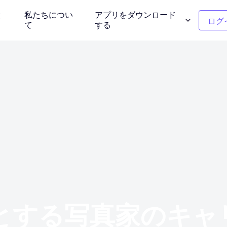
設
私たちについ
アプリをダウンロード
ログ
て
する
ンモデル
クリーンアップの写真
介する
不要なオブジェクトを削除する
ー
衣服の色の変更
タント背景
1クリックで色を置き換える
背景除去剤
写真を再考しま
透明または任意の色の背景
とする写真家のキャ
ー