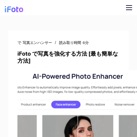
コ
ン
テ
製品
ン
ツ
AI ファッションモデル
ブログ
で
写真エンハンサー
読み取り時間
6分
に
iFoto で写真を強化する方法 [最も簡単な
ス
オンライン背景チェンジャー
私たちについて
方法]
キ
モデルの AI の背景
ッ
プ
スナップ服のリカラー
製品の AI 背景
無料の背景リムーバー
クリーンアップの写真