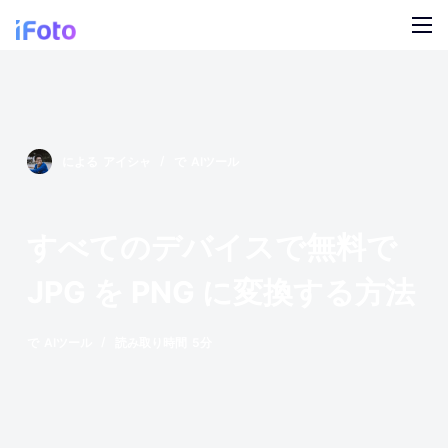
コ
ン
テ
製品
ン
ツ
AI ファッションモデル
ブログ
に
による
アイシャ
で
AIツール
ス
オンライン背景チェンジャー
私たちについて
キ
モデルの AI の背景
ッ
すべてのデバイスで無料で
プ
スナップ服のリカラー
JPG を PNG に変換する方法
製品の AI 背景
で
AIツール
読み取り時間
5分
無料の背景リムーバー
クリーンアップの写真