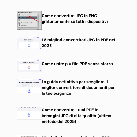
Come convertire JPG in PNG
gratuitamente su tutti i dispositivi
I 6 migliori convertitori JPG in PDF nel
2025
Come unire più file PDF senza sforzo
La guida definitiva per scegliere il
miglior convertitore di documenti per
le tue esigenze
Come convertire i tuoi PDF in
immagini JPG di alta qualità [ultimo
metodo del 2025]