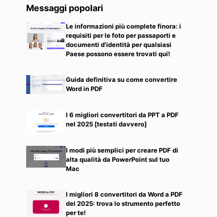
Messaggi popolari
Le informazioni più complete finora: i
requisiti per le foto per passaporti e
documenti d'identità per qualsiasi
Paese possono essere trovati qui!
Guida definitiva su come convertire
Word in PDF
I 6 migliori convertitori da PPT a PDF
nel 2025 [testati davvero]
I modi più semplici per creare PDF di
alta qualità da PowerPoint sul tuo
Mac
I migliori 8 convertitori da Word a PDF
del 2025: trova lo strumento perfetto
per te!