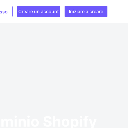
Creare un account
Iniziare a creare
sso
ominio Shopify