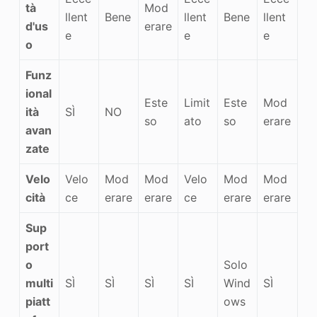
tà
Mod
llent
Bene
llent
Bene
llent
d'us
erare
e
e
e
o
Funz
ional
Este
Limit
Este
Mod
ità
SÌ
NO
so
ato
so
erare
avan
zate
Velo
Velo
Mod
Mod
Velo
Mod
Mod
cità
ce
erare
erare
ce
erare
erare
Sup
port
o
Solo
multi
SÌ
SÌ
SÌ
SÌ
Wind
SÌ
piatt
ows