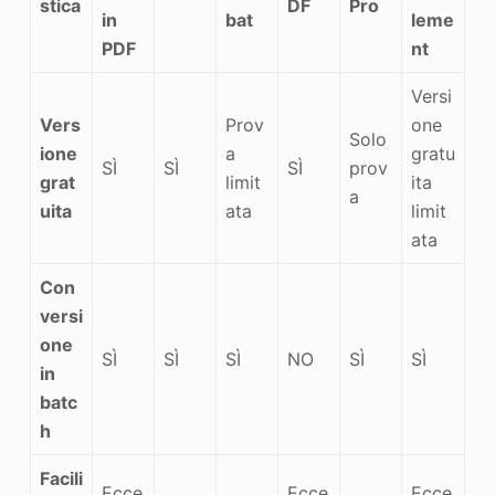
stica
DF
Pro
in
bat
leme
PDF
nt
Versi
Vers
Prov
one
Solo
ione
a
gratu
SÌ
SÌ
SÌ
prov
grat
limit
ita
a
uita
ata
limit
ata
Con
versi
one
SÌ
SÌ
SÌ
NO
SÌ
SÌ
in
batc
h
Facili
Ecce
Ecce
Ecce