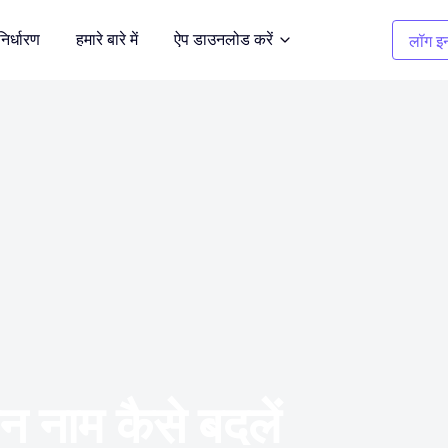
निर्धारण
हमारे बारे में
ऐप डाउनलोड करें
लॉग इन
सफाई चित्र
दर्शित करें
अवांछित वस्तुओं को हटाएँ
कपड़ों का रंग बदलना
भूमि
1 क्लिक में रंग बदलें
बैकग्राउंड रिमूवर
 करें
पारदर्शी, या किसी भी रंग की पृष्ठभूमि
 नाम कैसे बदलें