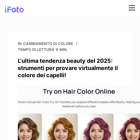
V
a
i
Prodotto
a
l
Modelli di moda AI
Blog
IN
CAMBIAMENTO DI COLORE
c
TEMPO DI LETTURA
6 MIN.
o
Cambiamento di sfondo online
Chi siamo
L'ultima tendenza beauty del 2025:
n
strumenti per provare virtualmente il
Sfondo AI per i modelli
t
colore dei capelli!
e
Ricolorazione dell'abbigliamento a scatto
n
u
Sfondo AI per i prodotti
t
o
Rimozione gratuita dello sfondo
Immagini di pulizia