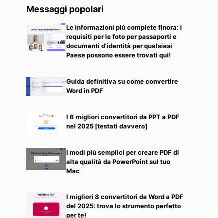
Messaggi popolari
Le informazioni più complete finora: i
requisiti per le foto per passaporti e
documenti d'identità per qualsiasi
Paese possono essere trovati qui!
Guida definitiva su come convertire
Word in PDF
I 6 migliori convertitori da PPT a PDF
nel 2025 [testati davvero]
I modi più semplici per creare PDF di
alta qualità da PowerPoint sul tuo
Mac
I migliori 8 convertitori da Word a PDF
del 2025: trova lo strumento perfetto
per te!