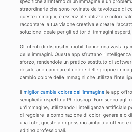
specifiche all’interno di un’immagine è un probl
straordinarie che sono rovinate da tavolozze di co
queste immagini, è essenziale utilizzare colori cal
raccontare la tua visione creativa e creare l'acc
soluzione ideale per gli editor di immagini esperti,
Gli utenti di dispositivi mobili hanno una vasta g
delle immagini. Queste app sfruttano l’intelligenza a
sforzo, rendendole un pratico sostituto di softw
desiderano cambiare il colore delle proprie immagini
cambio colore delle immagini che utilizza l'intelli
Il
miglior cambia colore dell'immagine
le app offr
semplicità rispetto a Photoshop. Forniscono agli u
un'immagine, utilizzando l'intelligenza artificiale p
di regolare la combinazione di colori generale o di
una foto, queste app possono aiutarti a ottenere i
editing professionali.