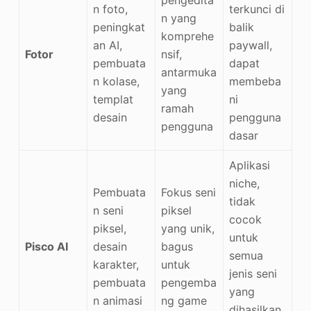
n foto,
terkunci di
n yang
peningkat
balik
komprehe
an AI,
paywall,
Fotor
nsif,
pembuata
dapat
antarmuka
n kolase,
membeba
yang
templat
ni
ramah
desain
pengguna
pengguna
dasar
Aplikasi
niche,
Pembuata
Fokus seni
tidak
n seni
piksel
cocok
piksel,
yang unik,
untuk
Pisco AI
desain
bagus
semua
karakter,
untuk
jenis seni
pembuata
pengemba
yang
n animasi
ng game
dihasilkan