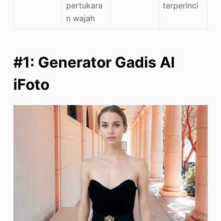
pertukara
terperinci
n wajah
#1: Generator Gadis AI
iFoto