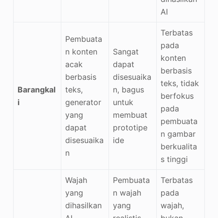
AI
Terbatas
Pembuata
pada
n konten
Sangat
konten
acak
dapat
berbasis
berbasis
disesuaika
teks, tidak
Barangkal
teks,
n, bagus
berfokus
i
generator
untuk
pada
yang
membuat
pembuata
dapat
prototipe
n gambar
disesuaika
ide
berkualita
n
s tinggi
Wajah
Pembuata
Terbatas
yang
n wajah
pada
dihasilkan
yang
wajah,
AI,
realistis,
bukan