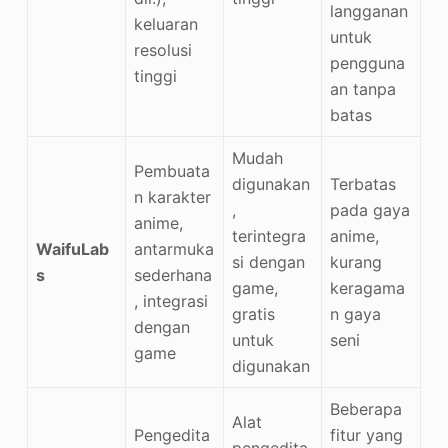
langganan
keluaran
untuk
resolusi
pengguna
tinggi
an tanpa
batas
Mudah
Pembuata
digunakan
Terbatas
n karakter
,
pada gaya
anime,
terintegra
anime,
WaifuLab
antarmuka
si dengan
kurang
s
sederhana
game,
keragama
, integrasi
gratis
n gaya
dengan
untuk
seni
game
digunakan
Beberapa
Alat
Pengedita
fitur yang
pengedita