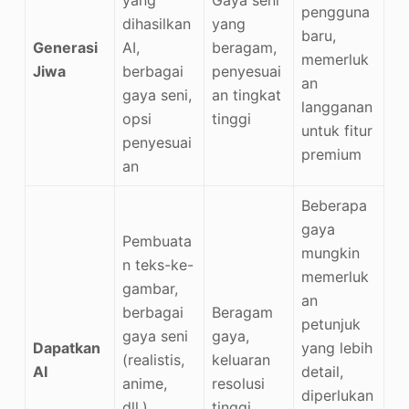
pengguna
dihasilkan
yang
baru,
Generasi
AI,
beragam,
memerluk
Jiwa
berbagai
penyesuai
an
gaya seni,
an tingkat
langganan
opsi
tinggi
untuk fitur
penyesuai
premium
an
Beberapa
gaya
Pembuata
mungkin
n teks-ke-
memerluk
gambar,
an
berbagai
Beragam
petunjuk
gaya seni
gaya,
Dapatkan
yang lebih
(realistis,
keluaran
AI
detail,
anime,
resolusi
diperlukan
dll.),
tinggi