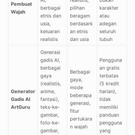
Pembuat
berbagai
pilihan
karakter
Wajah
etnis dan
beragam
atau
usia,
berdasark
adegan
keluaran
an etnis
seluruh
realistis
dan usia
tubuh
Generasi
gadis AI,
Pengguna
berbagai
an gratis
Berbagai
gaya
terbatas
gaya,
(realistis,
(5 kredit
mode
Generator
anime,
harian),
beberapa
Gadis AI
fantasi),
tidak
generasi,
ArtGuru
teks-ke-
memiliki
fitur
gambar,
panduan
pertukara
foto-ke-
pengguna
n wajah
gambar,
yang