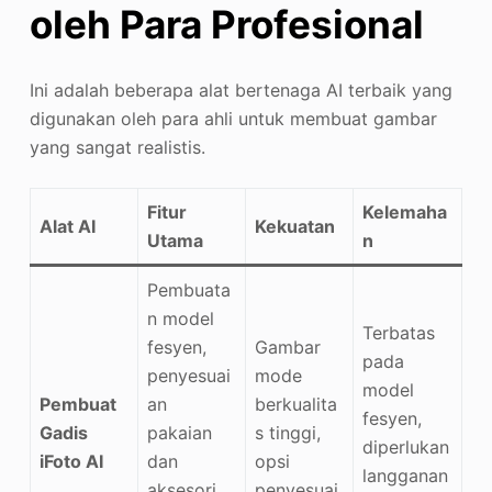
oleh Para Profesional
Ini adalah beberapa alat bertenaga AI terbaik yang
digunakan oleh para ahli untuk membuat gambar
yang sangat realistis.
Fitur
Kelemaha
Alat AI
Kekuatan
Utama
n
Pembuata
n model
Terbatas
fesyen,
Gambar
pada
penyesuai
mode
model
Pembuat
an
berkualita
fesyen,
Gadis
pakaian
s tinggi,
diperlukan
iFoto AI
dan
opsi
langganan
aksesori,
penyesuai