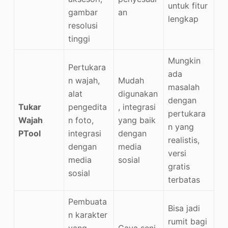
untuk fitur
gambar
an
lengkap
resolusi
tinggi
Mungkin
Pertukara
ada
n wajah,
Mudah
masalah
alat
digunakan
dengan
Tukar
pengedita
, integrasi
pertukara
Wajah
n foto,
yang baik
n yang
PTool
integrasi
dengan
realistis,
dengan
media
versi
media
sosial
gratis
sosial
terbatas
Pembuata
Bisa jadi
n karakter
rumit bagi
yang
Gaya seni