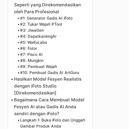
Seperti yang Direkomendasikan
oleh Para Profesional
#1: Generator Gadis AI iFoto
#2: Tukar Wajah PTool
#3: JiwaGen
#4: DapatkanimgAI
#5: WaifuLabs
#6: Fotor
#7: Pisco AI
#8: Mungkin
#9: Pembuat Wajah
#10: Pembuat Gadis AI ArtGuru
Hasilkan Model Fesyen Realistis
dengan iFoto Studio
[Direkomendasikan]
Bagaimana Cara Membuat Model
Fesyen AI atau Gadis AI Anda
sendiri dengan iFoto?
Langkah 1: Buka iFoto dan Unggah
Gambar Produk Anda