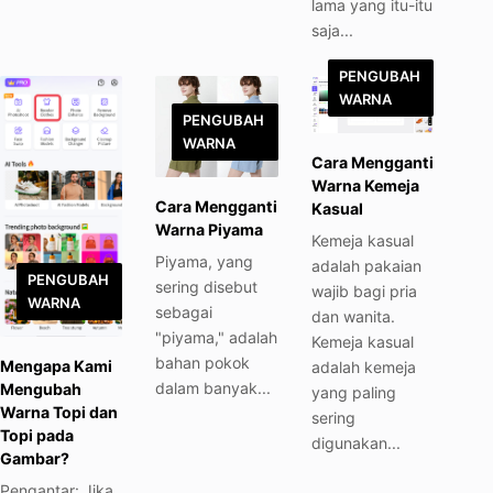
lama yang itu-itu
saja...
PENGUBAH
WARNA
PENGUBAH
WARNA
Cara Mengganti
Warna Kemeja
Cara Mengganti
Kasual
Warna Piyama
Kemeja kasual
Piyama, yang
adalah pakaian
PENGUBAH
sering disebut
wajib bagi pria
WARNA
sebagai
dan wanita.
"piyama," adalah
Kemeja kasual
bahan pokok
Mengapa Kami
adalah kemeja
dalam banyak...
Mengubah
yang paling
Warna Topi dan
sering
Topi pada
digunakan...
Gambar?
Pengantar: Jika