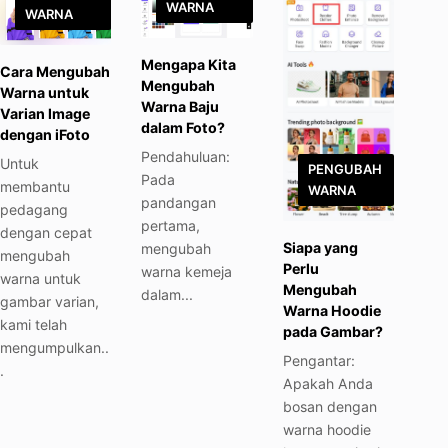
WARNA
WARNA
Mengapa Kita
Cara Mengubah
Mengubah
Warna untuk
Warna Baju
Varian lmage
dalam Foto?
dengan iFoto
Pendahuluan:
Untuk
PENGUBAH
Pada
membantu
WARNA
pandangan
pedagang
pertama,
dengan cepat
Siapa yang
mengubah
mengubah
Perlu
warna kemeja
warna untuk
Mengubah
dalam...
gambar varian,
Warna Hoodie
kami telah
pada Gambar?
mengumpulkan..
Pengantar:
.
Apakah Anda
bosan dengan
warna hoodie