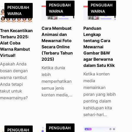
PENGUBAH
PENGUBAH
PENGUBAH
WARNA
WARNA
WARNA
Cara Membuat
Panduan
Tren Kecantikan
Animasi dan
Lengkap
Terbaru 2025:
Mewarnai Foto
tentang Cara
Alat Coba
Secara Online
Mewarnai
Warna Rambut
(Terbaru Tahun
Gambar B&W
Virtual!
2025)
agar Berwarna
Apakah Anda
dalam Satu Klik
Ketika dunia
bosan dengan
Ketika konten
lebih
warna rambut
media
memperhatikan
Anda tetapi
memainkan
semua jenis
takut untuk
peran yang lebih
konten media,…
mewarnainya?
penting dalam
kehidupan kita
sehari-hari…
PENGUBAH
PENGUBAH