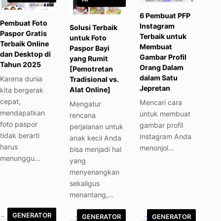
6 Pembuat PFP
Pembuat Foto
Instagram
Solusi Terbaik
Paspor Gratis
Terbaik untuk
untuk Foto
Terbaik Online
Membuat
Paspor Bayi
dan Desktop di
Gambar Profil
yang Rumit
Tahun 2025
Orang Dalam
[Pemotretan
dalam Satu
Karena dunia
Tradisional vs.
Jepretan
Alat Online]
kita bergerak
cepat,
Mencari cara
Mengatur
mendapatkan
untuk membuat
rencana
foto paspor
gambar profil
perjalanan untuk
tidak berarti
Instagram Anda
anak kecil Anda
harus
menonjol…
bisa menjadi hal
menunggu…
yang
menyenangkan
sekaligus
menantang,…
GENERATOR
GENERATOR
GENERATOR