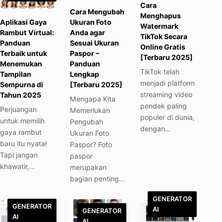
Cara
Cara Mengubah
Menghapus
Aplikasi Gaya
Ukuran Foto
Watermark
Rambut Virtual:
Anda agar
TikTok Secara
Panduan
Sesuai Ukuran
Online Gratis
Terbaik untuk
Paspor –
[Terbaru 2025]
Menemukan
Panduan
TikTok telah
Tampilan
Lengkap
menjadi platform
Sempurna di
[Terbaru 2025]
streaming video
Tahun 2025
Mengapa Kita
pendek paling
Perjuangan
Memerlukan
populer di dunia,
untuk memilih
Pengubah
dengan…
gaya rambut
Ukuran Foto
baru itu nyata!
Paspor? Foto
Tapi jangan
paspor
khawatir,…
merupakan
bagian penting…
GENERATOR
GENERATOR
AI
GENERATOR
AI
AI