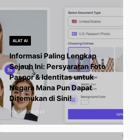
ALAT AI
Informasi Paling Lengkap
Sejauh Ini: Persyaratan Foto
Paspor & Identitas untuk
Negara Mana Pun Dapat
Ditemukan di Sini!
11 OKTOBER 2024