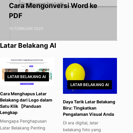
Cara Mengonversi Word ke
PDF
10 FEBRUARI 2025
Latar Belakang AI
LATAR BELAKANG AI
LATAR BELAKANG AI
Cara Menghapus Latar
Belakang dari Logo dalam
Daya Tarik Latar Belakang
Satu Klik 【Panduan
Biru: Tingkatkan
Lengkap
Pengalaman Visual Anda
Mengapa Penghapusan
Di era digital, latar
Latar Belakang Penting
belakang foto yang