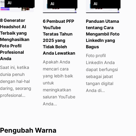
AI
AI
AI
8 Generator
6 Pembuat PFP
Panduan Utama
Headshot AI
YouTube
tentang Cara
Terbaik yang
Teratas Tahun
Mengambil Foto
Menghasilkan
2025 yang
LinkedIn yang
Foto Profil
Tidak Boleh
Bagus
Profesional
Anda Lewatkan
Foto profil
Anda
Apakah Anda
LinkedIn Anda
Saat ini, ketika
mencari cara
dapat berfungsi
dunia penuh
yang lebih baik
sebagai jabat
dengan hal-hal
untuk
tangan digital
daring, seorang
meningkatkan
Anda di…
profesional…
saluran YouTube
Anda…
Pengubah Warna