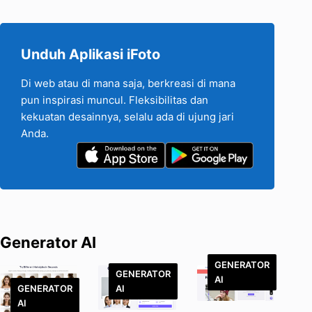
Unduh Aplikasi iFoto
Di web atau di mana saja, berkreasi di mana
pun inspirasi muncul. Fleksibilitas dan
kekuatan desainnya, selalu ada di ujung jari
Anda.
Generator AI
GENERATOR
GENERATOR
AI
GENERATOR
AI
AI