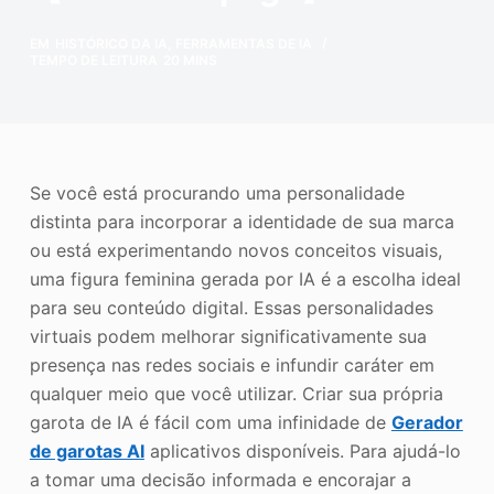
o
Aprimorador de fotos
EM
HISTÓRICO DA IA
,
FERRAMENTAS DE IA
TEMPO DE LEITURA
20 MINS
Direitos autorais da imagem
Se você está procurando uma personalidade
distinta para incorporar a identidade de sua marca
ou está experimentando novos conceitos visuais,
uma figura feminina gerada por IA é a escolha ideal
para seu conteúdo digital. Essas personalidades
virtuais podem melhorar significativamente sua
presença nas redes sociais e infundir caráter em
qualquer meio que você utilizar. Criar sua própria
garota de IA é fácil com uma infinidade de
Gerador
de garotas AI
aplicativos disponíveis. Para ajudá-lo
a tomar uma decisão informada e encorajar a