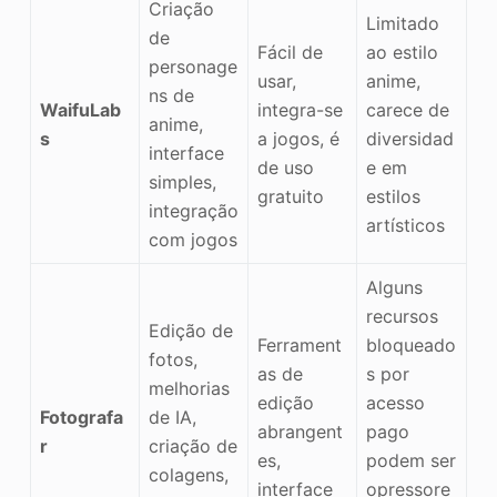
Criação
Limitado
de
Fácil de
ao estilo
personage
usar,
anime,
ns de
WaifuLab
integra-se
carece de
anime,
s
a jogos, é
diversidad
interface
de uso
e em
simples,
gratuito
estilos
integração
artísticos
com jogos
Alguns
recursos
Edição de
Ferrament
bloqueado
fotos,
as de
s por
melhorias
edição
acesso
Fotografa
de IA,
abrangent
pago
r
criação de
es,
podem ser
colagens,
interface
opressore