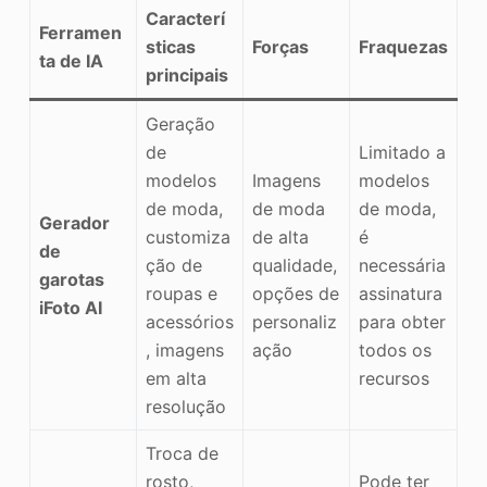
Caracterí
Ferramen
sticas
Forças
Fraquezas
ta de IA
principais
Geração
de
Limitado a
modelos
Imagens
modelos
de moda,
de moda
de moda,
Gerador
customiza
de alta
é
de
ção de
qualidade,
necessária
garotas
roupas e
opções de
assinatura
iFoto AI
acessórios
personaliz
para obter
, imagens
ação
todos os
em alta
recursos
resolução
Troca de
rosto,
Pode ter