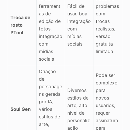
ferrament
Fácil de
problemas
as de
usar, boa
com
Troca de
edição de
integração
trocas
rosto
fotos,
com
realistas,
PTool
integração
mídias
versão
com
sociais
gratuita
mídias
limitada
sociais
Criação
Pode ser
de
complexo
personage
Diversos
para
ns gerada
estilos de
novos
por IA,
arte, alto
usuários,
Soul Gen
vários
nível de
requer
estilos de
personaliz
assinatura
arte,
ação
para