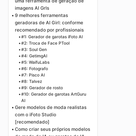
uma ferramenta de geração de
imagens AI Grls
9 melhores ferramentas
geradoras de AI Girl: conforme
recomendado por profissionais
#1: Gerador de garotas iFoto AI
#2: Troca de Face PTool
#3: Soul Gen
#4: GetimgAI
#5: WaifuLabs
#6: Fotografo
#7: Pisco AI
#8: Talvez
#9: Gerador de rosto
#10: Gerador de garotas ArtGuru
AI
Gere modelos de moda realistas
com o iFoto Studio
[recomendado]
Como criar seus próprios modelos