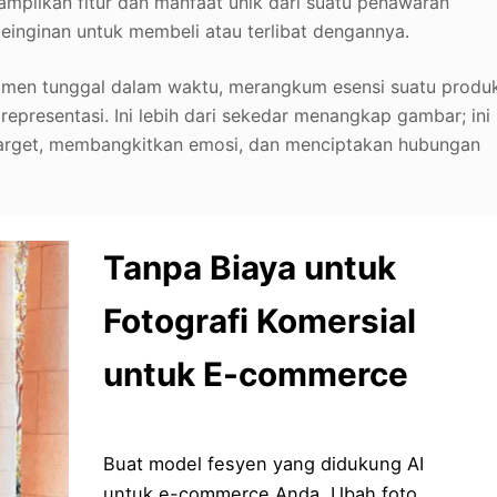
mpilkan fitur dan manfaat unik dari suatu penawaran
inginan untuk membeli atau terlibat dengannya.
omen tunggal dalam waktu, merangkum esensi suatu produ
representasi. Ini lebih dari sekedar menangkap gambar; ini
target, membangkitkan emosi, dan menciptakan hubungan
Tanpa Biaya untuk
Fotografi Komersial
untuk E-commerce
Buat model fesyen yang didukung AI
untuk e-commerce Anda. Ubah foto