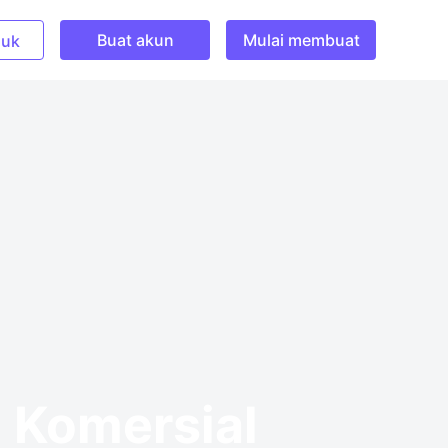
Buat akun
Mulai membuat
uk
 Komersial