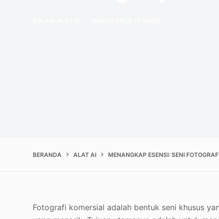
DALAM
ALAT AI
WAKTU BACA
17 MENIT
BERANDA
ALAT AI
MENANGKAP ESENSI: SENI FOTOGRAF
Fotografi komersial adalah bentuk seni khusus y