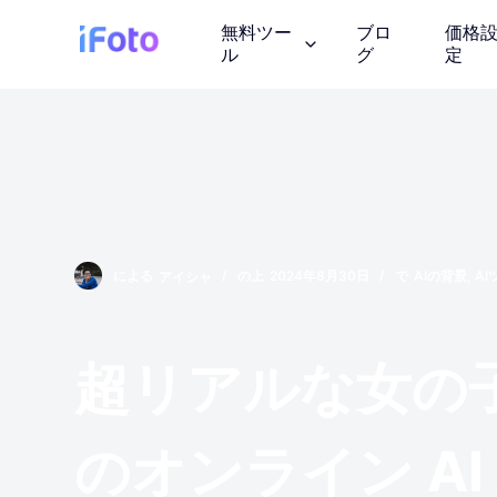
コ
無料ツー
ブロ
価格
ン
ル
グ
定
テ
ン
ツ
AI ファッショ
に
AI モデルの服装を紹
ス
キ
ッ
背景チェンジャ
による
アイシャ
の上
2024年8月30日
で
AIの背景
,
AI
プ
AIが生成したインス
画像の著作権
超リアルな女の子
ロイヤリティフリーの
しょう
のオンライン A
写真エンハンサ
画質を向上させる