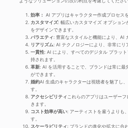
ようなソリューションの次の利点を考慮してくださ
効率：
AI アプリはキャラクター作成プロセス
カスタマイズ
: 幅広いカスタマイズ オプショ
をデザインできます。
バラエティ
: 豊富なスタイルと機能により、A
リアリズム
: AI テクノロジーにより、非常
一貫性
: AI により、すべてのデジタル プ
持されます。
革新
: AI を活用することで、ブランドは常
ができます。
婚約
AI 生成のキャラクターは視聴者を魅了し
す。
アクセシビリティ
これらのアプリはユーザーフレ
きます。
コスト効率が高い
: アーティストを雇うよりも
す。
スケーラビリティ
: ブランドの進化や拡大に