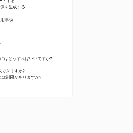
ードする
画像を生成する
活用事例
グ
子を作成するにはどうすればいいですか?
を作成できますか?
or には制限がありますか?