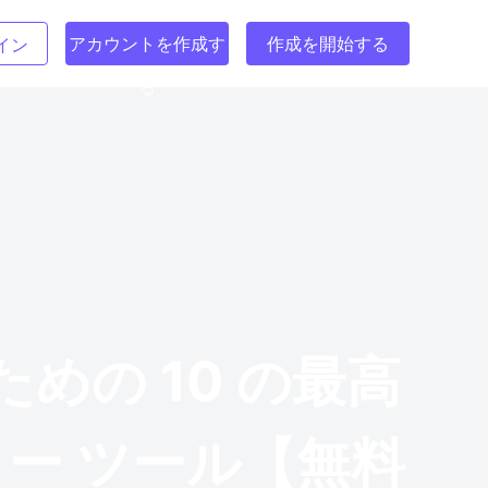
アカウントを作成す
作成を開始する
イン
る
の 10 の最高
ター ツール【無料