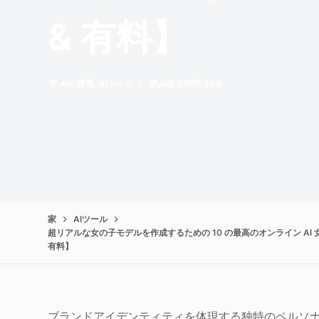
& 有料】
で
AIの背景
,
AIツール
読み取り時間
20分
家
AIツール
超リアルな女の子モデルを作成するための 10 の最高のオンライン AI 
有料】
ブランドアイデンティティを体現する独特のペルソ