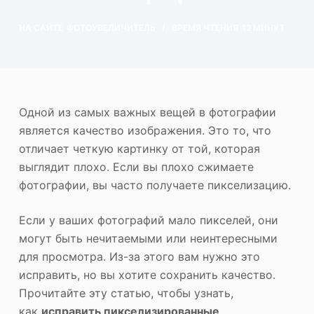
ю
Фотоувеличитель
НА САЙТЕ
ФОТОУВЕЛИЧИТЕЛЬ
ВРЕМЯ ЧТЕНИЯ
12 МИНУТ
Повторное авторское право на изображение
Одной из самых важных вещей в фотографии
является качество изображения. Это то, что
отличает четкую картинку от той, которая
выглядит плохо. Если вы плохо сжимаете
фотографии, вы часто получаете пикселизацию.
Если у ваших фотографий мало пикселей, они
могут быть нечитаемыми или неинтересными
для просмотра. Из-за этого вам нужно это
исправить, но вы хотите сохранить качество.
Прочитайте эту статью, чтобы узнать,
как
исправить пикселизированные