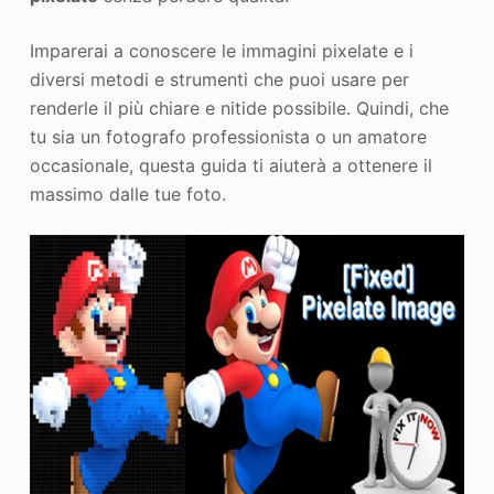
Imparerai a conoscere le immagini pixelate e i
diversi metodi e strumenti che puoi usare per
renderle il più chiare e nitide possibile. Quindi, che
tu sia un fotografo professionista o un amatore
occasionale, questa guida ti aiuterà a ottenere il
massimo dalle tue foto.