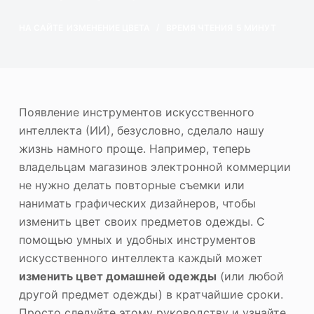
ю
Фотоувеличитель
НА САЙТЕ
ИЗМЕНЕНИЕ ЦВЕТА
ВРЕМЯ ЧТЕНИЯ
5 МИНУТ
Повторное авторское право на изображение
Появление инструментов искусственного
интеллекта (ИИ), безусловно, сделало нашу
жизнь намного проще. Например, теперь
владельцам магазинов электронной коммерции
не нужно делать повторные съемки или
нанимать графических дизайнеров, чтобы
изменить цвет своих предметов одежды. С
помощью умных и удобных инструментов
искусственного интеллекта каждый может
изменить цвет домашней одежды
(или любой
другой предмет одежды) в кратчайшие сроки.
Просто следуйте этому руководству и узнайте,