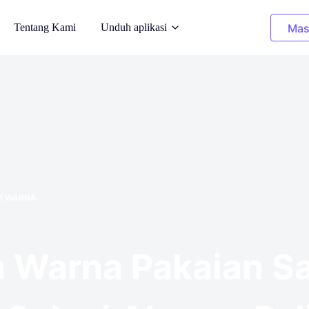
Tentang Kami
Unduh aplikasi
Mas
AI
Gambar Pembersihan
an pada model AI
Hapus objek yang tidak diinginkan
r Belakang
Pewarnaan Ulang Pakaian
an yang
Mengganti warna dalam 1 klik
H WARNA
ar
Penghilang Latar Belakang
royalti yang
Transparan, atau latar belakang warna
apa pun
 Warna Pakaian Sa
o
itas gambar