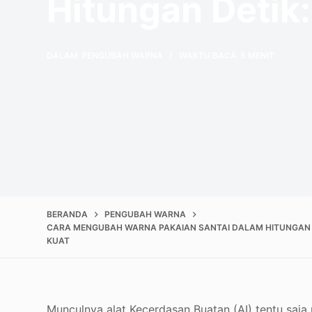
Hitungan Detik:
DALAM
PENGUBAH WARNA
WAKTU BACA
5 MENIT
BERANDA
PENGUBAH WARNA
CARA MENGUBAH WARNA PAKAIAN SANTAI DALAM HITUNGAN DE
KUAT
Munculnya alat Kecerdasan Buatan (AI) tentu saja 