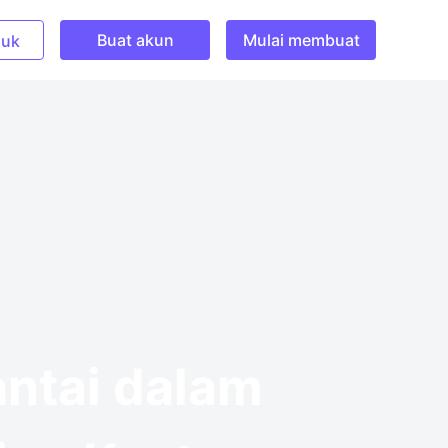
Buat akun
Mulai membuat
uk
ntai dalam