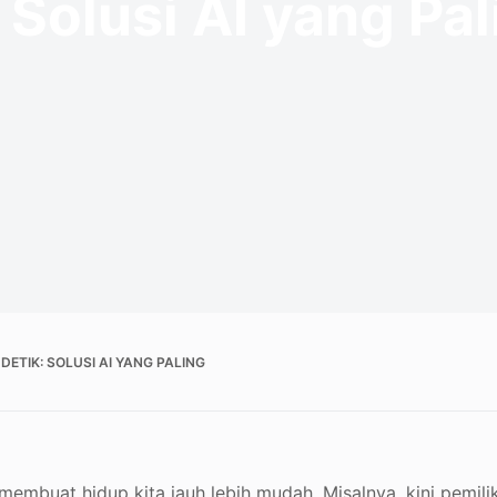
 Solusi AI yang Pal
TIK: SOLUSI AI YANG PALING
membuat hidup kita jauh lebih mudah. Misalnya, kini pemili