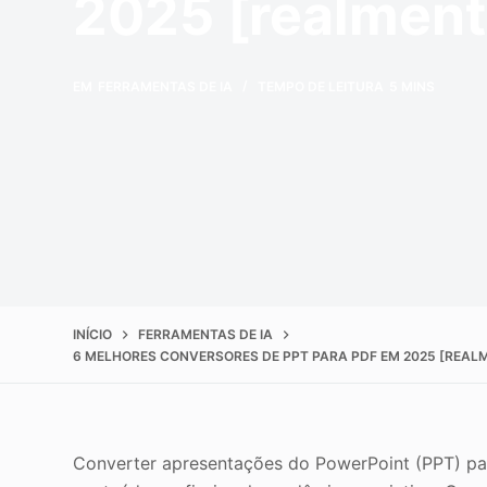
2025 [realment
Melhorar a qualida
o
EM
FERRAMENTAS DE IA
TEMPO DE LEITURA
5 MINS
INÍCIO
FERRAMENTAS DE IA
6 MELHORES CONVERSORES DE PPT PARA PDF EM 2025 [REAL
Converter apresentações do PowerPoint (PPT) pa