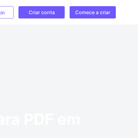
Criar conta
Comece a criar
in
ara PDF em