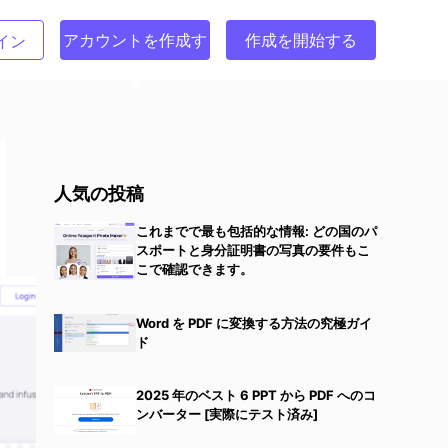
アカウントを作成す
作成を開始する
イン
る
人気の投稿
これまでで最も包括的な情報: どの国のパ
スポートと身分証明書の写真の要件もこ
こで確認できます。
Word を PDF に変換する方法の究極ガイ
ド
2025 年のベスト 6 PPT から PDF へのコ
ンバーター [実際にテスト済み]