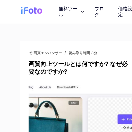
コ
無料ツー
ブロ
価格
ン
ル
グ
定
テ
ン
ツ
AI ファッショ
に
AI モデルの服装を紹
ス
で
写真エンハンサー
読み取り時間
8分
キ
画質向上ツールとは何ですか? なぜ必
ッ
背景チェンジャ
要なのですか?
プ
AIが生成したインス
画像の著作権
ロイヤリティフリーの
しょう
写真エンハンサ
画質を向上させる