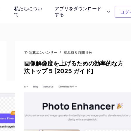
設
私たちについ
アプリをダウンロード
ログ
て
する
ンモデル
クリーンアップの写真
介する
不要なオブジェクトを削除する
で
写真エンハンサー
読み取り時間
5分
画像解像度を上げるための効率的な方
ー
衣服の色の変更
法トップ 5 [2025 ガイド]
タント背景
1クリックで色を置き換える
背景除去剤
写真を再考しま
透明または任意の色の背景
ー