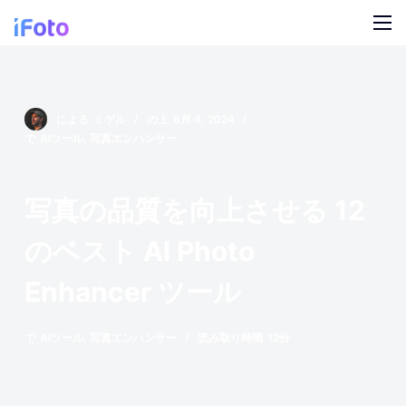
コ
ン
テ
製品
ン
ツ
AI ファッションモデル
による
ミゲル
の上
6月 4, 2024
ブログ
に
で
AIツール
,
写真エンハンサー
ス
オンライン背景チェンジャー
私たちについて
キ
写真の品質を向上させる 12
モデルの AI の背景
ッ
プ
のベスト AI Photo
スナップ服のリカラー
Enhancer ツール
製品の AI 背景
無料の背景リムーバー
で
AIツール
,
写真エンハンサー
読み取り時間
12分
クリーンアップの写真