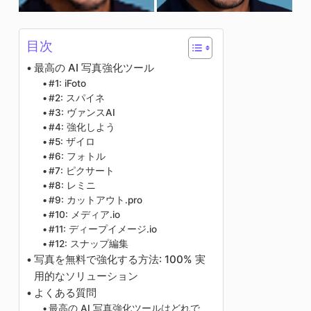
目次
最高の AI 写真強化ツール
#1: iFoto
#2: スパイネ
#3: ヴァンスAI
#4: 強化しよう
#5: ザイロ
#6: フォトル
#7: ピクサート
#8: レミニ
#9: カットアウト.pro
#10: メディア.io
#11: ディープイメージ.io
#12: スナップ編集
写真を無料で強化する方法: 100% 実
用的なソリューション
よくある質問
最高の AI 写真強化ツールはどれで