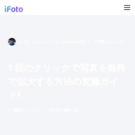
コ
ン
テ
製品
ン
ツ
AI ファッションモデル
ブログ
による
アイシャ
の上
2024年6月3日
で
写真エンハンサー
に
ス
オンライン背景チェンジャー
私たちについて
キ
1 回のクリックで写真を無料
モデルの AI の背景
ッ
プ
で拡大する方法の究極ガイ
スナップ服のリカラー
ド!
製品の AI 背景
で
写真エンハンサー
読み取り時間
5分
無料の背景リムーバー
クリーンアップの写真