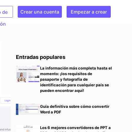
Crear una cuenta
Empezar a crear
o de
ión
Entradas populares
La información más completa hasta el
momento: ¡los requisitos de
pasaporte y fotografía de
identificación para cualquier país se
pueden encontrar aquí!
Guía definitiva sobre cómo convertir
Word a PDF
Los 6 mejores convertidores de PPT a