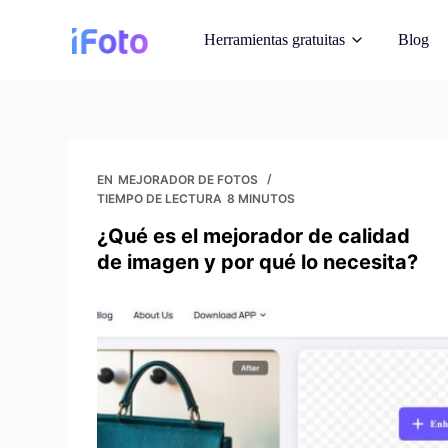
I
Herramientas gratuitas
Blog
r
a
l
c
Modelos de m
o
Mostrar trajes en m
n
EN
MEJORADOR DE FOTOS
TIEMPO DE LECTURA
8 MINUTOS
t
Cambiador de
e
¿Qué es el mejorador de calidad
Fondos instantáneo
n
de imagen y por qué lo necesita?
IA
i
d
Recopilación d
o
Consigue fotos libres
reimagine
Mejorador de 
Mejorar la calidad 