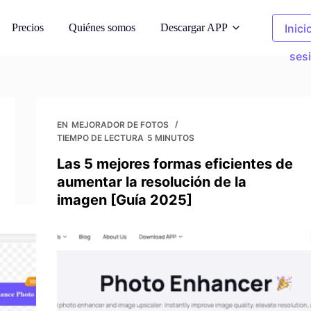
Precios
Quiénes somos
Descargar APP
Inici
ses
oda AI
Fotos de limpieza
odelos de IA
Eliminar objetos no deseados
EN
MEJORADOR DE FOTOS
TIEMPO DE LECTURA
5 MINUTOS
 fondo
Ropa Recolor
Las 5 mejores formas eficientes de
s generados por
Sustituye el color en 1 clic
aumentar la resolución de la
imagen [Guía 2025]
e imágenes
Eliminador de fondo
 de derechos de
Fondo transparente o de cualquier
color
fotos
de imagen