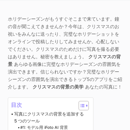
写真エンハンサー
ホリデーシーズンがもうすぐそこまで来ています。鐘
画像の著作権
の音が聞こえてきませんか？今年は、クリスマスのお
祝いをみんなに送ったり、完璧なホリデーショットを
オンラインで投稿したりしてみませんか。心配しない
でください。クリスマスのためだけに写真を撮る必要
はありません。秘密を教えましょう。
クリスマスの背
景
あらゆる画像に完璧なホリデーシーズンの雰囲気を
演出できます。信じられないですか？完璧なホリデー
シーズンの雰囲気を演出できるトップ5のアプリをご紹
介します。
クリスマスの背景の美学
あなたの写真に！
目次
写真にクリスマスの背景を追加する
5 つのツール
#1: モデル用 iFoto AI 背景