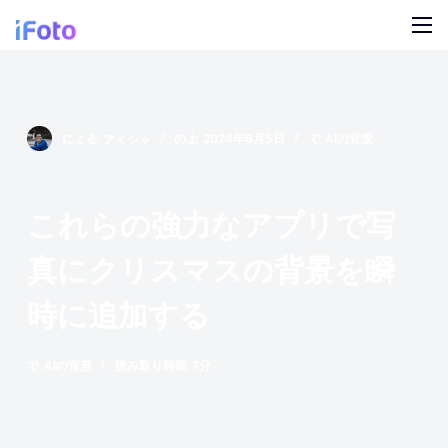
コ
ン
テ
製品
ン
ツ
AI ファッションモデル
ブログ
による
アイシャ
の上
2024年6月5日
で
AIの背景
に
ス
オンライン背景チェンジャー
私たちについて
キ
これらの強力なアプリで写
モデルの AI の背景
ッ
プ
真にクリスマスの背景を瞬
スナップ服のリカラー
時に追加する
製品の AI 背景
で
AIの背景
読み取り時間
7分
無料の背景リムーバー
クリーンアップの写真