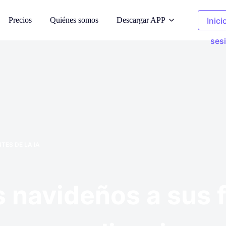
Precios
Quiénes somos
Descargar APP
Inici
ses
oda AI
Fotos de limpieza
odelos de IA
Eliminar objetos no deseados
 fondo
Ropa Recolor
s generados por
Sustituye el color en 1 clic
TES DE LA IA
e imágenes
Eliminador de fondo
 de derechos de
Fondo transparente o de cualquier
color
navideños a sus f
fotos
de imagen