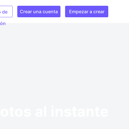
Crear una cuenta
Empezar a crear
o de
ión
otos al instante