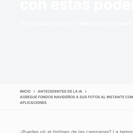
con estas pode
EN
ANTECEDENTES DE LA IA
TIEMPO DE LECTURA
7 MINUT
INICIO
ANTECEDENTES DE LA IA
AGREGUE FONDOS NAVIDEÑOS A SUS FOTOS AL INSTANTE CO
APLICACIONES
¿Puedes oír el tintineo de las campanas? La tempo