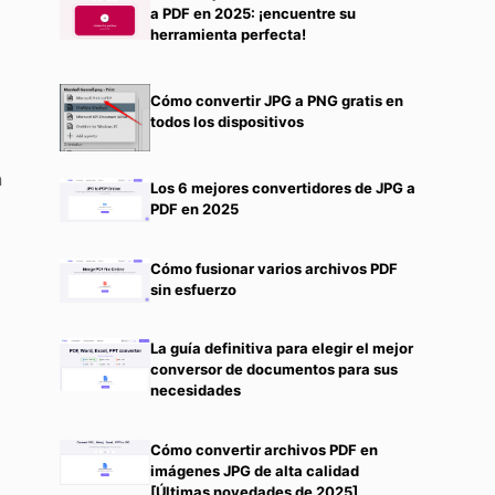
a PDF en 2025: ¡encuentre su
herramienta perfecta!
Cómo convertir JPG a PNG gratis en
todos los dispositivos
n
Los 6 mejores convertidores de JPG a
PDF en 2025
Cómo fusionar varios archivos PDF
sin esfuerzo
La guía definitiva para elegir el mejor
conversor de documentos para sus
necesidades
Cómo convertir archivos PDF en
imágenes JPG de alta calidad
[Últimas novedades de 2025]