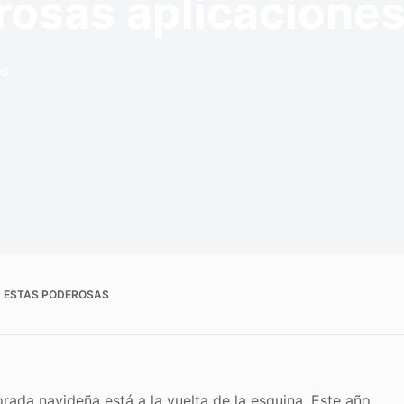
rosas aplicacione
OS
N ESTAS PODEROSAS
rada navideña está a la vuelta de la esquina. Este año,