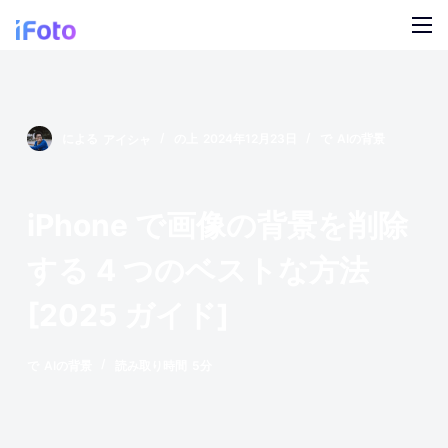
コ
ン
テ
製品
ン
ツ
AI ファッションモデル
ブログ
による
アイシャ
の上
2024年12月23日
で
AIの背景
に
ス
オンライン背景チェンジャー
私たちについて
キ
iPhone で画像の背景を削除
モデルの AI の背景
ッ
プ
する 4 つのベストな方法
スナップ服のリカラー
[2025 ガイド]
製品の AI 背景
で
AIの背景
読み取り時間
5分
無料の背景リムーバー
クリーンアップの写真