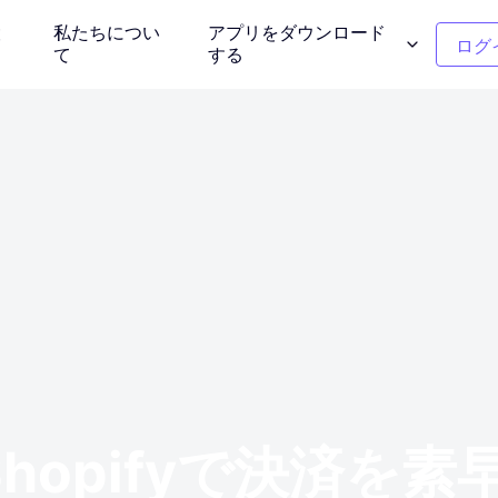
設
私たちについ
アプリをダウンロード
ログ
て
する
ンモデル
クリーンアップの写真
介する
不要なオブジェクトを削除する
ー
衣服の色の変更
タント背景
1クリックで色を置き換える
背景除去剤
写真を再考しま
透明または任意の色の背景
てShopifyで決済
ー