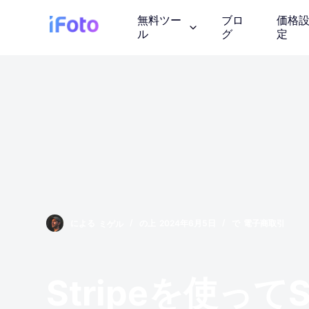
コ
無料ツー
ブロ
価格
ン
ル
グ
定
テ
ン
ツ
AI ファッショ
に
AI モデルの服装を紹
ス
キ
ッ
背景チェンジャ
プ
AIが生成したインス
画像の著作権
による
ミゲル
の上
2024年6月5日
で
電子商取引
ロイヤリティフリーの
しょう
Stripeを使っ
写真エンハンサ
画質を向上させる