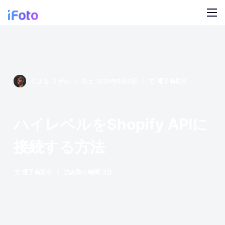
コ
ン
テ
製品
ン
ツ
AI ファッションモデル
ブログ
に
による
ミゲル
の上
2024年6月5日
で
電子商取引
ス
オンライン背景チェンジャー
私たちについて
キ
モデルの AI の背景
ッ
ハイレベルをShopify APIに
プ
スナップ服のリカラー
接続する方法
製品の AI 背景
で
電子商取引
読み取り時間
3分
無料の背景リムーバー
クリーンアップの写真