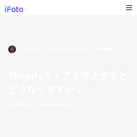
コ
ン
テ
製品
ン
ツ
AI ファッションモデル
ブログ
に
による
ミゲル
の上
2024年6月5日
で
電子商取引
ス
オンライン背景チェンジャー
私たちについて
キ
モデルの AI の背景
ッ
Shopifyストアを停止すると
プ
スナップ服のリカラー
どうなりますか？
製品の AI 背景
で
電子商取引
読み取り時間
2分
無料の背景リムーバー
クリーンアップの写真