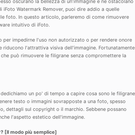
 spesso oscurano la bellezza di un'immagine e ne ostacolano
o di iFoto Watermark Remover, puoi dire addio a quelle
delle foto. In questo articolo, parleremo di come rimuovere
ware intuitivo di iFoto.
to per impedirne l'uso non autorizzato o per rendere onore
te riducono l'attrattiva visiva dell'immagine. Fortunatamente
, che può rimuovere le filigrane senza compromettere la
 dedichiamo un po' di tempo a capire cosa sono le filigran
 genere testo o immagini sovrapposte a una foto, spesso
o, dettagli sul copyright o il marchio. Sebbene possano
che l'aspetto estetico dell'immagine.
r?
[Il modo più semplice]