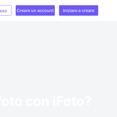
Creare un account
Iniziare a creare
sso
foto con iFoto?