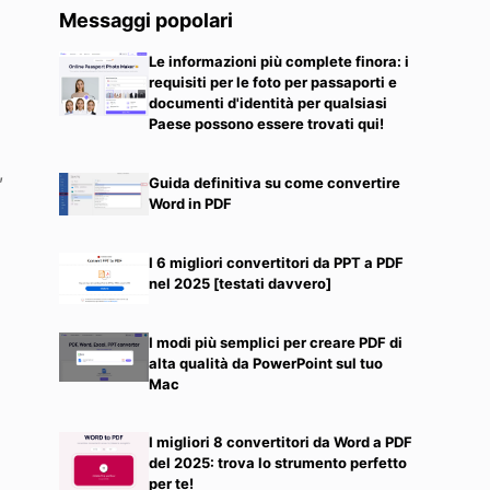
Messaggi popolari
Le informazioni più complete finora: i
requisiti per le foto per passaporti e
documenti d'identità per qualsiasi
Paese possono essere trovati qui!
,
Guida definitiva su come convertire
Word in PDF
I 6 migliori convertitori da PPT a PDF
nel 2025 [testati davvero]
e
I modi più semplici per creare PDF di
alta qualità da PowerPoint sul tuo
Mac
I migliori 8 convertitori da Word a PDF
del 2025: trova lo strumento perfetto
per te!