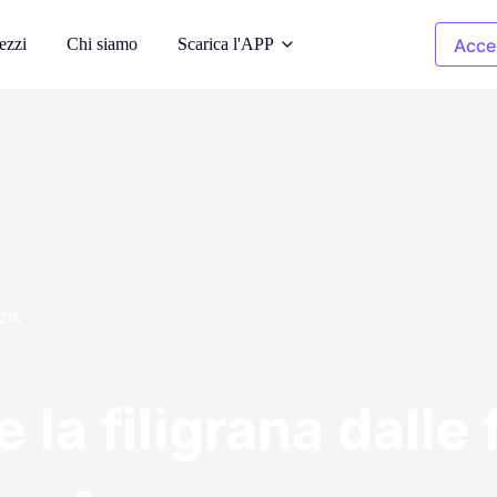
ezzi
Chi siamo
Scarica l'APP
Acce
a AI
Immagini di pulizia
odelli AI
Rimuovere gli oggetti indesiderati
 sfondo
Ricolorazione
dell'abbigliamento
ati
iale
Sostituire il colore in 1 clic
ZIA
pyright
Rimozione dello sfondo
y-free di
Sfondo trasparente o di qualsiasi
colore
la filigrana dalle 
 foto
à dell'immagine