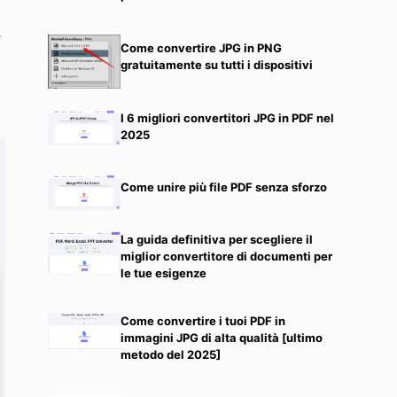
e
Come convertire JPG in PNG
gratuitamente su tutti i dispositivi
I 6 migliori convertitori JPG in PDF nel
2025
Come unire più file PDF senza sforzo
La guida definitiva per scegliere il
miglior convertitore di documenti per
le tue esigenze
Come convertire i tuoi PDF in
immagini JPG di alta qualità [ultimo
metodo del 2025]