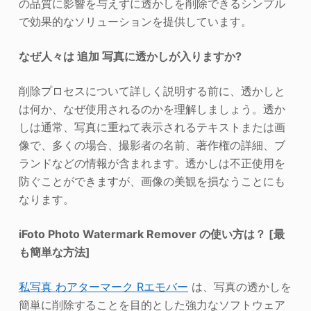
の品質に影響を与えずに透かしを削除できるシンプル
で効果的なソリューションを提供しています。
なぜ人々は
追加
写真に透かしが入りますか?
削除プロセスについて詳しく説明する前に、透かしと
は何か、なぜ使用されるのかを理解しましょう。透か
しは通常、写真に重ねて表示されるテキストまたは画
像で、多くの場合、撮影者の名前、著作権の詳細、ブ
ランドなどの情報が含まれます。透かしは不正使用を
防ぐことができますが、画像の美観を損なうことにも
なります。
iFoto Photo Watermark Remover の使い方は？
[最
も簡単な方法]
私
写真
わ
アターマーク
R
エモバー
は、写真の透かしを
簡単に削除することを目的とした強力なソフトウェア