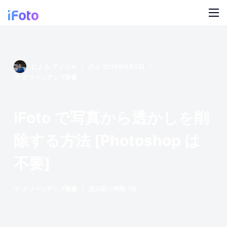
コ
ン
テ
製品
ン
ツ
AI ファッションモデル
による
アイシャ
の上
2024年6月5日
ブログ
に
で
クリーンアップ画像
ス
オンライン背景チェンジャー
私たちについて
キ
iFoto で写真から透かしを削
モデルの AI の背景
ッ
プ
除する方法 [Photoshop は
スナップ服のリカラー
不要]
製品の AI 背景
無料の背景リムーバー
で
クリーンアップ画像
読み取り時間
7分
クリーンアップの写真