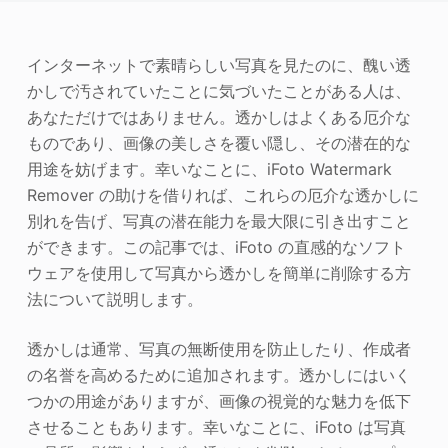
写真エンハンサー
インターネットで素晴らしい写真を見たのに、醜い透
画像の著作権
かしで汚されていたことに気づいたことがある人は、
あなただけではありません。透かしはよくある厄介な
ものであり、画像の美しさを覆い隠し、その潜在的な
用途を妨げます。幸いなことに、iFoto Watermark
Remover の助けを借りれば、これらの厄介な透かしに
別れを告げ、写真の潜在能力を最大限に引き出すこと
ができます。この記事では、iFoto の直感的なソフト
ウェアを使用して写真から透かしを簡単に削除する方
法について説明します。
透かしは通常、写真の無断使用を防止したり、作成者
の名誉を高めるために追加されます。透かしにはいく
つかの用途がありますが、画像の視覚的な魅力を低下
させることもあります。幸いなことに、iFoto は写真