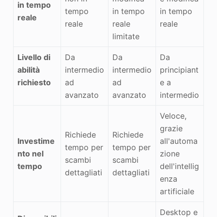
in tempo
tempo
in tempo
in tempo
reale
reale
reale
reale
limitate
Livello di
Da
Da
Da
abilità
intermedio
intermedio
principiant
richiesto
ad
ad
e a
avanzato
avanzato
intermedio
Veloce,
grazie
Richiede
Richiede
Investime
all'automa
tempo per
tempo per
nto nel
zione
scambi
scambi
tempo
dell'intellig
dettagliati
dettagliati
enza
artificiale
Desktop e