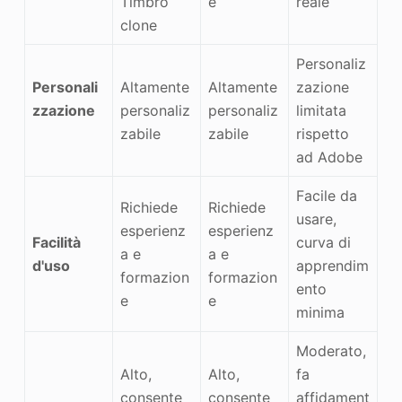
Timbro
e
reale
clone
Personaliz
Personali
Altamente
Altamente
zazione
zzazione
personaliz
personaliz
limitata
zabile
zabile
rispetto
ad Adobe
Facile da
Richiede
Richiede
usare,
esperienz
esperienz
Facilità
curva di
a e
a e
d'uso
apprendim
formazion
formazion
ento
e
e
minima
Moderato,
Alto,
Alto,
fa
consente
consente
affidament