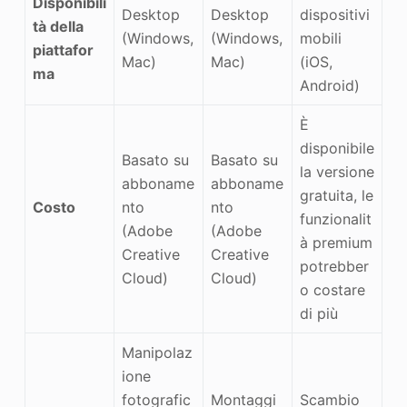
Disponibili
Desktop
Desktop
dispositivi
tà della
(Windows,
(Windows,
mobili
piattafor
Mac)
Mac)
(iOS,
ma
Android)
È
disponibile
Basato su
Basato su
la versione
abboname
abboname
gratuita, le
Costo
nto
nto
funzionalit
(Adobe
(Adobe
à premium
Creative
Creative
potrebber
Cloud)
Cloud)
o costare
di più
Manipolaz
ione
fotografic
Montaggi
Scambio