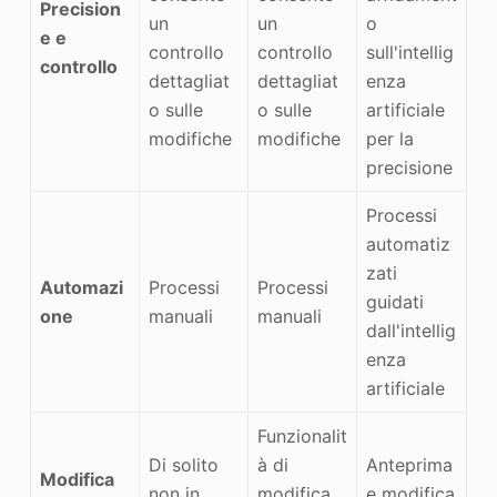
Precision
un
un
o
e e
controllo
controllo
sull'intellig
controllo
dettagliat
dettagliat
enza
o sulle
o sulle
artificiale
modifiche
modifiche
per la
precisione
Processi
automatiz
zati
Automazi
Processi
Processi
guidati
one
manuali
manuali
dall'intellig
enza
artificiale
Funzionalit
Di solito
à di
Anteprima
Modifica
non in
modifica
e modifica