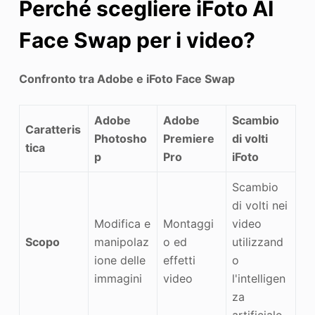
Perché scegliere iFoto AI
Face Swap per i video?
Confronto tra Adobe e iFoto Face Swap
Adobe
Adobe
Scambio
Caratteris
Photosho
Premiere
di volti
tica
p
Pro
iFoto
Scambio
di volti nei
Modifica e
Montaggi
video
Scopo
manipolaz
o ed
utilizzand
ione delle
effetti
o
immagini
video
l'intelligen
za
artificiale