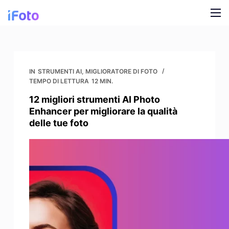
V
a
i
Prodotto
a
l
Modelli di moda AI
Blog
IN
STRUMENTI AI
,
MIGLIORATORE DI FOTO
c
TEMPO DI LETTURA
12 MIN.
o
Cambiamento di sfondo online
Chi siamo
12 migliori strumenti AI Photo
n
Enhancer per migliorare la qualità
Sfondo AI per i modelli
t
delle tue foto
e
Ricolorazione dell'abbigliamento a scatto
n
u
Sfondo AI per i prodotti
t
o
Rimozione gratuita dello sfondo
Immagini di pulizia