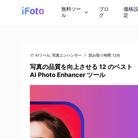
コ
無料ツー
ブロ
価格
ン
ル
グ
定
テ
ン
ツ
AI ファッショ
に
AI モデルの服装を紹
ス
で
AIツール
,
写真エンハンサー
読み取り時間
12分
キ
写真の品質を向上させる 12 のベスト
ッ
背景チェンジャ
AI Photo Enhancer ツール
プ
AIが生成したインス
画像の著作権
ロイヤリティフリーの
しょう
写真エンハンサ
画質を向上させる