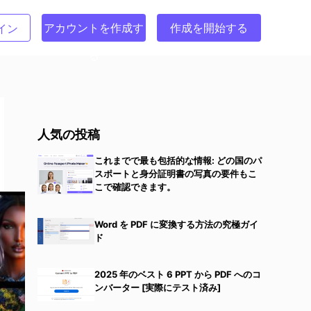
アカウントを作成す
作成を開始する
イン
る
人気の投稿
これまでで最も包括的な情報: どの国のパ
スポートと身分証明書の写真の要件もこ
こで確認できます。
Word を PDF に変換する方法の究極ガイ
ド
2025 年のベスト 6 PPT から PDF へのコ
ンバーター [実際にテスト済み]