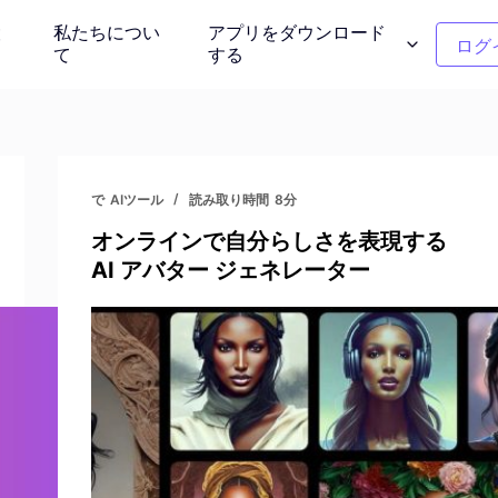
設
私たちについ
アプリをダウンロード
ログ
て
する
ンモデル
クリーンアップの写真
介する
不要なオブジェクトを削除する
で
AIツール
読み取り時間
8分
オンラインで自分らしさを表現する
ー
衣服の色の変更
AI アバター ジェネレーター
タント背景
1クリックで色を置き換える
背景除去剤
写真を再考しま
透明または任意の色の背景
ー