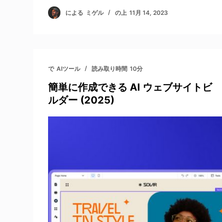
による
ミゲル
の上
11月 14, 2023
で
AIツール
読み取り時間
10分
簡単に作成できる AI ウェブサイトビ
ルダー (2025)