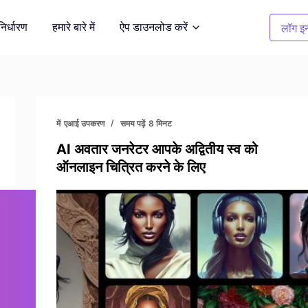
निर्धारण
हमारे बारे में
ऐप डाउनलोड करें
लॉग इन
सफाई चित्र
दर्शित करें
अवांछित वस्तुओं को हटाएँ
में
एआई उपकरण
समय पढ़ें
8 मिनट
AI अवतार जनरेटर आपके अद्वितीय स्व को
कपड़ों का रंग बदलना
ऑनलाइन चित्रित करने के लिए
भूमि
1 क्लिक में रंग बदलें
बैकग्राउंड रिमूवर
 करें
पारदर्शी, या किसी भी रंग की पृष्ठभूमि