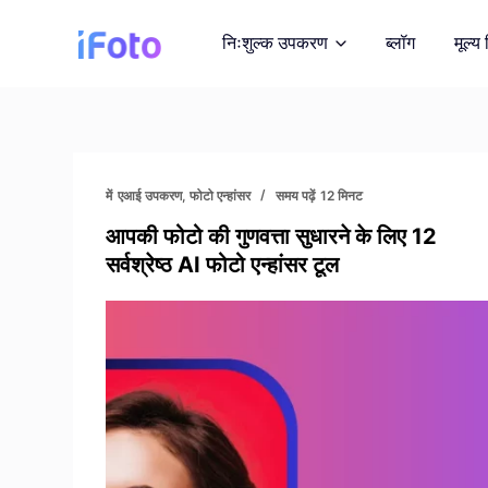
सा
निःशुल्क उपकरण
ब्लॉग
मूल्य 
म
ग्री
प
र
एआई फैशन मॉडल
जा
एआई मॉडल पर आउटफिट प्र
एं
में
एआई उपकरण
,
फोटो एन्हांसर
समय पढ़ें
12 मिनट
आपकी फोटो की गुणवत्ता सुधारने के लिए 12
पृष्ठभूमि परिवर्तक
सर्वश्रेष्ठ AI फोटो एन्हांसर टूल
AI द्वारा उत्पन्न त्वरित पृष्ठ
छवि पुनः कॉपीराइट
रॉयल्टी-मुक्त तस्वीरें प्राप्त
फोटो एन्हांसर
छवि गुणवत्ता में सुधार करें