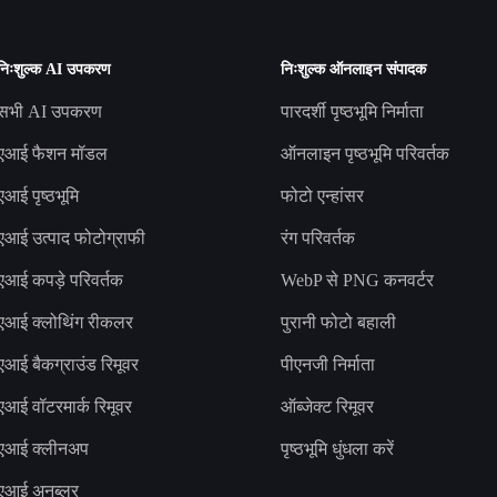
निःशुल्क AI उपकरण
निःशुल्क ऑनलाइन संपादक
सभी AI उपकरण
पारदर्शी पृष्ठभूमि निर्माता
एआई फैशन मॉडल
ऑनलाइन पृष्ठभूमि परिवर्तक
एआई पृष्ठभूमि
फोटो एन्हांसर
एआई उत्पाद फोटोग्राफी
रंग परिवर्तक
एआई कपड़े परिवर्तक
WebP से PNG कनवर्टर
एआई क्लोथिंग रीकलर
पुरानी फोटो बहाली
एआई बैकग्राउंड रिमूवर
पीएनजी निर्माता
एआई वॉटरमार्क रिमूवर
ऑब्जेक्ट रिमूवर
एआई क्लीनअप
पृष्ठभूमि धुंधला करें
एआई अनब्लर