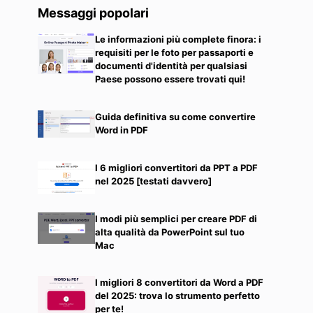
Messaggi popolari
Le informazioni più complete finora: i
requisiti per le foto per passaporti e
documenti d'identità per qualsiasi
Paese possono essere trovati qui!
Guida definitiva su come convertire
Word in PDF
I 6 migliori convertitori da PPT a PDF
nel 2025 [testati davvero]
I modi più semplici per creare PDF di
alta qualità da PowerPoint sul tuo
Mac
I migliori 8 convertitori da Word a PDF
del 2025: trova lo strumento perfetto
per te!