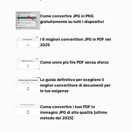
Come convertire JPG in PNG
gratuitamente su tutti i dispositivi
I 6 migliori convertitori JPG in PDF nel
2025
Come unire più file PDF senza sforzo
La guida definitiva per scegliere il
miglior convertitore di documenti per
le tue esigenze
Come convertire i tuoi PDF in
immagini JPG di alta qualità [ultimo
metodo del 2025]