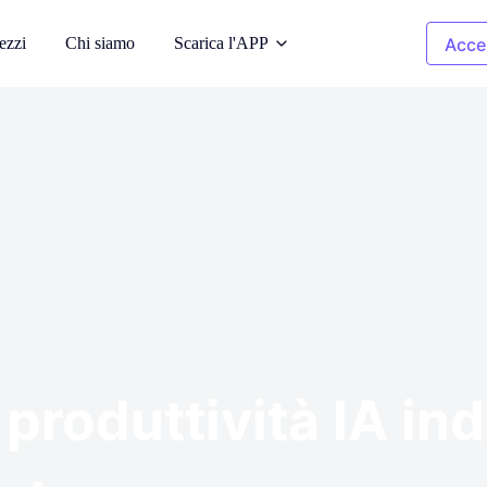
ezzi
Chi siamo
Scarica l'APP
Acce
a AI
Immagini di pulizia
odelli AI
Rimuovere gli oggetti indesiderati
 sfondo
Ricolorazione
dell'abbigliamento
ati
iale
Sostituire il colore in 1 clic
pyright
Rimozione dello sfondo
y-free di
Sfondo trasparente o di qualsiasi
colore
produttività IA in
 foto
à dell'immagine