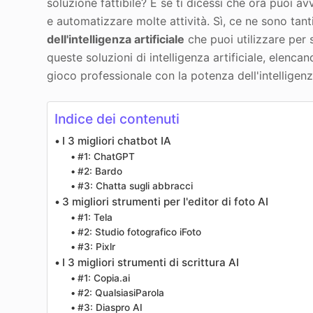
soluzione fattibile? E se ti dicessi che ora puoi avva
e automatizzare molte attività. Sì, ce ne sono tan
dell'intelligenza artificiale
che puoi utilizzare per s
queste soluzioni di intelligenza artificiale, elencan
gioco professionale con la potenza dell'intelligenza
Indice dei contenuti
I 3 migliori chatbot IA
#1: ChatGPT
#2: Bardo
#3: Chatta sugli abbracci
3 migliori strumenti per l'editor di foto AI
#1: Tela
#2: Studio fotografico iFoto
#3: Pixlr
I 3 migliori strumenti di scrittura AI
#1: Copia.ai
#2: QualsiasiParola
#3: Diaspro AI