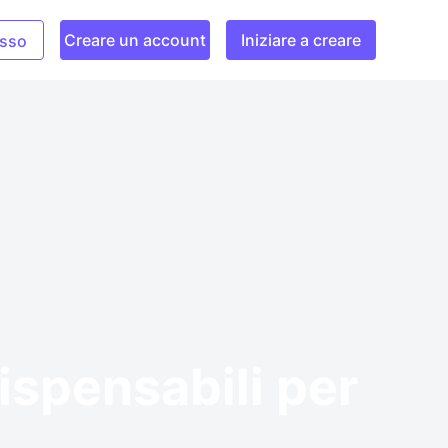
Creare un account
Iniziare a creare
sso
dispensabili per