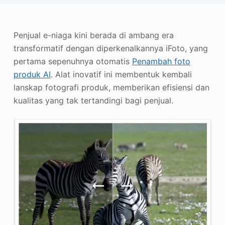
Penambah Foto
Hak Cipta Gambar
Penjual e-niaga kini berada di ambang era
transformatif dengan diperkenalkannya iFoto, yang
pertama sepenuhnya otomatis
Penambah foto
produk AI
. Alat inovatif ini membentuk kembali
lanskap fotografi produk, memberikan efisiensi dan
kualitas yang tak tertandingi bagi penjual.