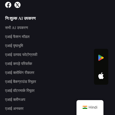
निःशुल्क AI उपकरण
सभी AI उपकरण
एआई फैशन मॉडल
एआई पृष्ठभूमि
एआई उत्पाद फोटोग्राफी
एआई कपड़े परिवर्तक
एआई क्लोथिंग रीकलर
एआई बैकग्राउंड रिमूवर
एआई वॉटरमार्क रिमूवर
एआई क्लीनअप
Hindi
एआई अनब्लर