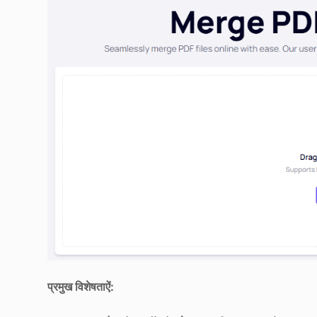
प्रमुख विशेषताऐं: