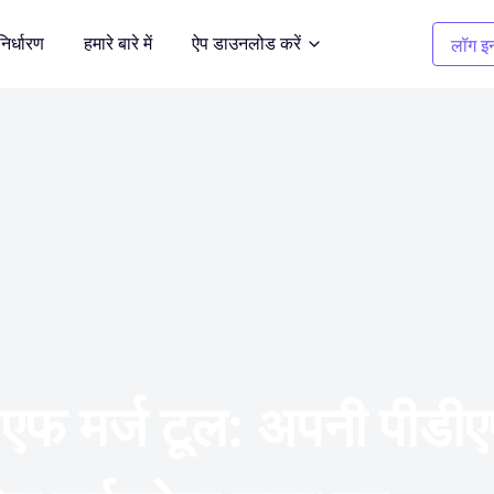
निर्धारण
हमारे बारे में
ऐप डाउनलोड करें
लॉग इन
सफाई चित्र
दर्शित करें
अवांछित वस्तुओं को हटाएँ
कपड़ों का रंग बदलना
भूमि
1 क्लिक में रंग बदलें
बैकग्राउंड रिमूवर
 करें
पारदर्शी, या किसी भी रंग की पृष्ठभूमि
डीएफ मर्ज टूल: अपनी पीड