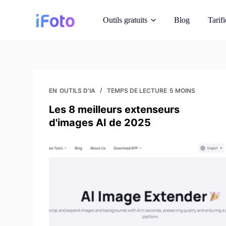
S
Outils gratuits
Blog
Tarifi
k
i
p
t
Modèles de mo
o
Présenter des tenues
d'IA
c
EN
OUTILS D'IA
TEMPS DE LECTURE
5 MOINS
o
Les 8 meilleurs extenseurs
Changement d'a
n
d'images AI de 2025
Arrière-plans instan
t
l'IA
e
n
Image Recopyri
t
Obtenir des photos lib
reimagine
Améliorateur 