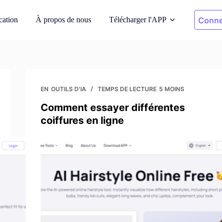
cation
À propos de nous
Télécharger l'APP
Conne
de IA
Photos de nettoyage
 sur des modèles
Supprimer les objets indésirables
EN
OUTILS D'IA
TEMPS DE LECTURE
5 MOINS
Comment essayer différentes
rrière-plan
Recoloration de vêtements
coiffures en ligne
tanés générés par
Remplacer la couleur en 1 clic
ght
Suppression de l'arrière-
plan
res de droits de
Transparent ou fond de n'importe
quelle couleur
de photos