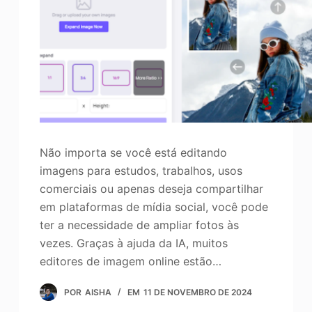
o
Aprimorador de fotos
Direitos autorais da imagem
Não importa se você está editando
imagens para estudos, trabalhos, usos
comerciais ou apenas deseja compartilhar
em plataformas de mídia social, você pode
ter a necessidade de ampliar fotos às
vezes. Graças à ajuda da IA, muitos
editores de imagem online estão…
POR
AISHA
EM
11 DE NOVEMBRO DE 2024