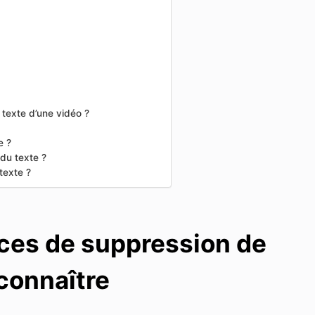
 texte d’une vidéo ?
e ?
 du texte ?
 texte ?
aces de suppression de
connaître