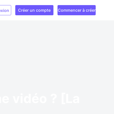
Créer un compte
Commencer à créer
xion
e vidéo ? [La