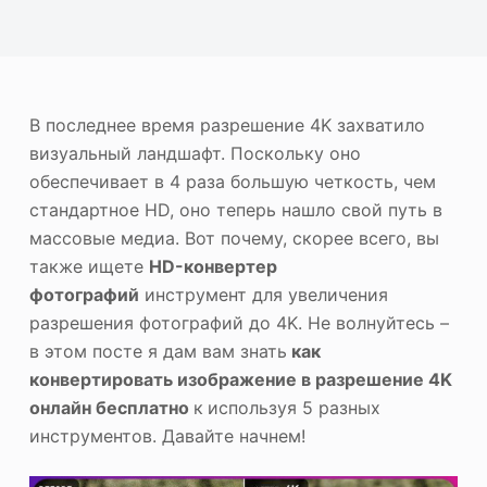
ю
Фотоувеличитель
Повторное авторское право на изображение
В последнее время разрешение 4K захватило
визуальный ландшафт. Поскольку оно
обеспечивает в 4 раза большую четкость, чем
стандартное HD, оно теперь нашло свой путь в
массовые медиа. Вот почему, скорее всего, вы
также ищете
HD-конвертер
фотографий
инструмент для увеличения
разрешения фотографий до 4K. Не волнуйтесь –
в этом посте я дам вам знать
как
конвертировать изображение в разрешение 4K
онлайн бесплатно
к
используя 5 разных
инструментов. Давайте начнем!