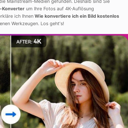
 die Mainstream-Medien gefunden. Deshalb sind Sie
-Konverter
um Ihre Fotos auf 4K-Auflösung
rkläre ich Ihnen
Wie konvertiere ich ein Bild kostenlos
denen Werkzeugen. Los geht's!