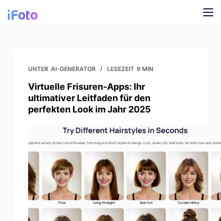
Z
u
m
Produkt
I
n
AI-Modelle
Blog
UNTER
AI-GENERATOR
LESEZEIT
9 MIN
h
Virtuelle Frisuren-Apps: Ihr
a
Online-Hintergrundwechsler
Über uns
ultimativer Leitfaden für den
l
perfekten Look im Jahr 2025
AI-Hintergrund für Modelle
t
s
Snap Kleidung Recolor
p
r
AI-Hintergrund für Produkte
i
n
Kostenloser Hintergrund-Entferner
g
e
Bilder aufräumen
n