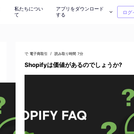
設
私たちについ
アプリをダウンロード
ログ
て
する
ンモデル
クリーンアップの写真
介する
不要なオブジェクトを削除する
で
電子商取引
読み取り時間
7分
Shopifyは価値があるのでしょうか?
ー
衣服の色の変更
タント背景
1クリックで色を置き換える
背景除去剤
写真を再考しま
透明または任意の色の背景
ー