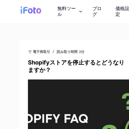
コ
無料ツー
ブロ
価格
ン
ル
グ
定
テ
ン
ツ
AI ファッショ
に
AI モデルの服装を紹
ス
で
電子商取引
読み取り時間
2分
キ
Shopifyストアを停止するとどうなり
ッ
背景チェンジャ
ますか？
プ
AIが生成したインス
画像の著作権
ロイヤリティフリーの
しょう
写真エンハンサ
画質を向上させる