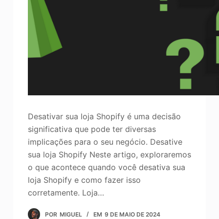
o
Aprimorador de fotos
Direitos autorais da imagem
Desativar sua loja Shopify é uma decisão
significativa que pode ter diversas
implicações para o seu negócio. Desative
sua loja Shopify Neste artigo, exploraremos
o que acontece quando você desativa sua
loja Shopify e como fazer isso
corretamente. Loja…
POR
MIGUEL
EM
9 DE MAIO DE 2024